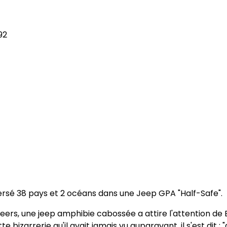
92
versé 38 pays et 2 océans dans une Jeep GPA "Half-Safe".
neers, une jeep amphibie cabossée a attire l'attention de 
bizarrerie qu'il avait jamais vu auparavant, il s'est dit : 