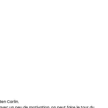
Ben Carlin.
"avec un peu de motivation, on peut faire le tour du