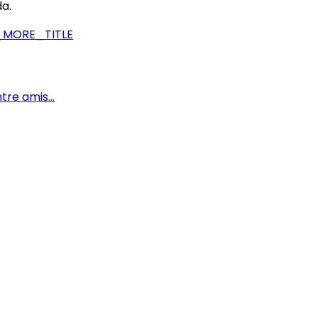
a.
MORE_TITLE
tre amis...