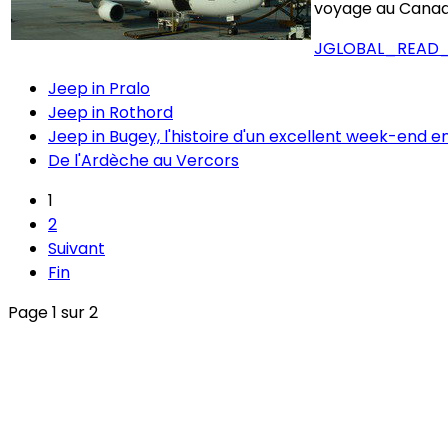
voyage au Canad
JGLOBAL_READ_
Jeep in Pralo
Jeep in Rothord
Jeep in Bugey, l'histoire d'un excellent week-end en
De l'Ardèche au Vercors
1
2
Suivant
Fin
Page 1 sur 2