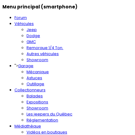
Menu principal (smartphone)
Forum
Véhicules
Jeep
Dodge
GMC
Remorque 1/4 Ton.
Autres véhicules
Showroom
">
Garage
Mécanique
Astuces
Outillage
Collectionneurs
Balades
Expositions
Showroom
Les jeepers du Québec
Réglementation
Médiathèque
Vidéos en boutiques