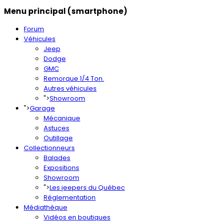
Menu principal (smartphone)
Forum
Véhicules
Jeep
Dodge
GMC
Remorque 1/4 Ton.
Autres véhicules
">
Showroom
">
Garage
Mécanique
Astuces
Outillage
Collectionneurs
Balades
Expositions
Showroom
">
Les jeepers du Québec
Réglementation
Médiathèque
Vidéos en boutiques