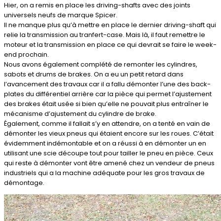
Hier, on a remis en place les driving-shafts avec des joints
universels neufs de marque Spicer.
Il ne manque plus qu’à mettre en place le dernier driving-shaft qui
relie la transmission au tranfert-case. Mais là, il faut remettre le
moteur et la transmission en place ce qui devrait se faire le week-
end prochain.
Nous avons également complété de remonter les cylindres,
sabots et drums de brakes. On a eu un petit retard dans
l’avancement des travaux car il a fallu démonter l’une des back-
plates du différentiel arrière car la pièce qui permet l’ajustement
des brakes était usée si bien qu’elle ne pouvait plus entraîner le
mécanisme d’ajustement du cylindre de brake.
Également, comme il fallait s’y en attendre, on a tenté en vain de
démonter les vieux pneus qui étaient encore sur les roues. C’était
évidemment indémontable et on a réussi à en démonter un en
utilisant une scie découpe tout pour tailler le pneu en pièce. Ceux
qui reste à démonter vont être amené chez un vendeur de pneus
industriels qui a la machine adéquate pour les gros travaux de
démontage.