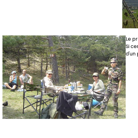
Le pr
Si ce
d'un 